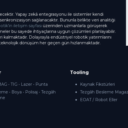
lecektir. Yapay zekâ entegrasyonu ile sistemler kendi
 senkronizasyon sağlanacaktır. Bununla birlikte veri analitiği
ik’in iletişim sayfası
üzerinden uzmanlarla görüşerek
tmeler bu sayede ihtiyaçlarına uygun çözümleri planlayabilir.
kalmaktadır. Dolayısıyla endüstriyel robotik yatırımlarını
 teknolojik dönüşüm her geçen gün hızlanmaktadır.
r
Tooling
G • TIG • Lazer • Punta
Kaynak Fikstürleri
eme • Boya • Polisaj • Tezgâh
Tezgâh Besleme Magazi
me
EOAT / Robot Eller