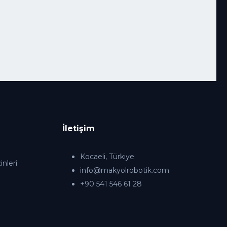
İletişim
Kocaeli, Türkiye
nleri
info@makyolrobotik.com
+90 541 546 61 28