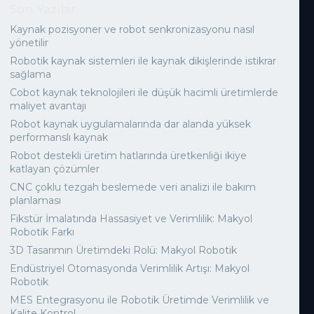
Son Yazılar
Kaynak pozisyoner ve robot senkronizasyonu nasıl
yönetilir
Robotik kaynak sistemleri ile kaynak dikişlerinde istikrar
sağlama
Cobot kaynak teknolojileri ile düşük hacimli üretimlerde
maliyet avantajı
Robot kaynak uygulamalarında dar alanda yüksek
performanslı kaynak
Robot destekli üretim hatlarında üretkenliği ikiye
katlayan çözümler
CNC çoklu tezgah beslemede veri analizi ile bakım
planlaması
Fikstür İmalatında Hassasiyet ve Verimlilik: Makyol
Robotik Farkı
3D Tasarımın Üretimdeki Rolü: Makyol Robotik
Endüstriyel Otomasyonda Verimlilik Artışı: Makyol
Robotik
MES Entegrasyonu ile Robotik Üretimde Verimlilik ve
Kalite Kontrol