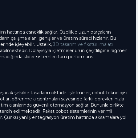
etim hattında esneklik sağlar. Özellikle uzun parçaların
tların çalışma alanı genişler ve üretim süreci hızlanır. Bu
zerinde işleyebilir. Üstelik,
3D tasarım ve fikstür imalatı
nabilmektedir. Dolayısıyla işletmeler ürün çeşitliliğine rağmen
ılmadığında slider sistemleri tam performans
ışacak şekilde tasarlanmaktadır. İşletmeler, cobot teknolojisi
tlar, öğrenme algoritmaları sayesinde farklı görevleri hızla
tim alanlarında güvenli otomasyon sağlar. Bununla birlikte
e tercih edilmektedir. Fakat cobot sistemlerinin verimli
şır. Çünkü yanlış entegrasyon üretim hattında aksamalara yol