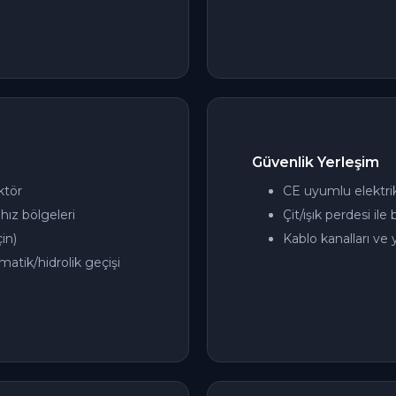
Güvenlik Yerleşim
ktör
CE uyumlu elektrik
hız bölgeleri
Çit/ışık perdesi ile
in)
Kablo kanalları ve
atik/hidrolik geçişi