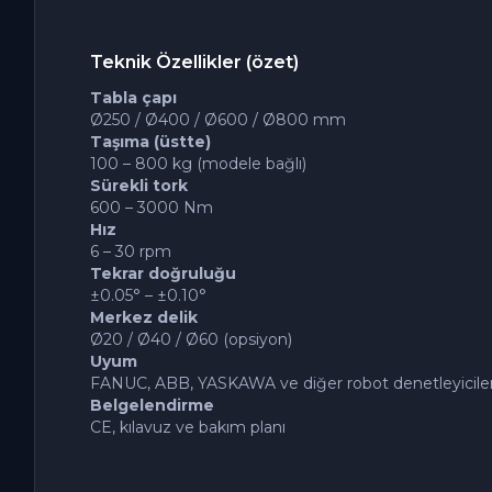
Teknik Özellikler (özet)
Tabla çapı
Ø250 / Ø400 / Ø600 / Ø800 mm
Taşıma (üstte)
100 – 800 kg (modele bağlı)
Sürekli tork
600 – 3000 Nm
Hız
6 – 30 rpm
Tekrar doğruluğu
±0.05° – ±0.10°
Merkez delik
Ø20 / Ø40 / Ø60 (opsiyon)
Uyum
FANUC, ABB, YASKAWA ve diğer robot denetleyicile
Belgelendirme
CE, kılavuz ve bakım planı