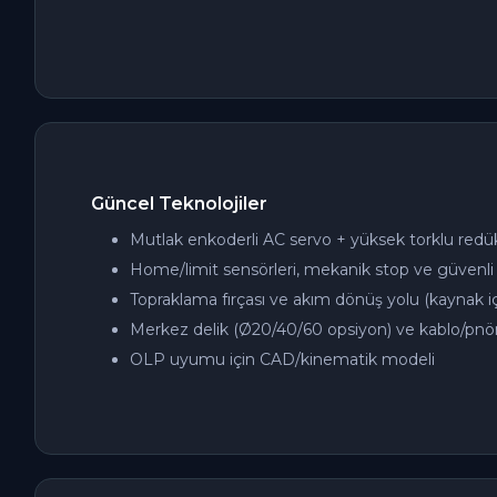
Güncel Teknolojiler
Mutlak enkoderli AC servo + yüksek torklu redü
Home/limit sensörleri, mekanik stop ve güvenli 
Topraklama fırçası ve akım dönüş yolu (kaynak iç
Merkez delik (Ø20/40/60 opsiyon) ve kablo/pnöm
OLP uyumu için CAD/kinematik modeli