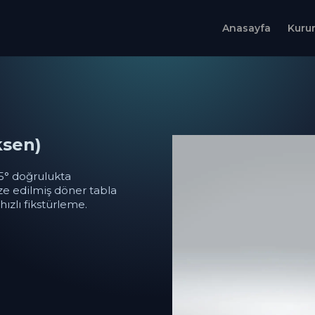
Anasayfa
Kuru
ksen)
05° doğrulukta
e edilmiş döner tabla
hızlı fikstürleme.