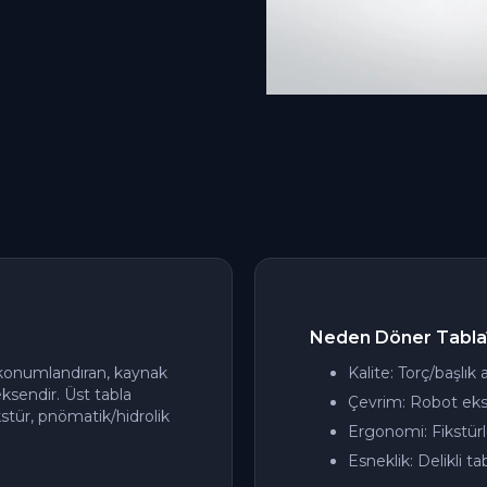
Neden Döner Tabla
 konumlandıran, kaynak
Kalite: Torç/başlık a
eksendir. Üst tabla
Çevrim: Robot ekse
stür, pnömatik/hidrolik
Ergonomi: Fikstürl
Esneklik: Delikli ta