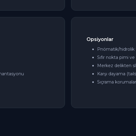
Opsiyonlar
Pnömatik/hidrolik f
Sıfır nokta pimi ve 
Merkez delikten sl
ümantasyonu
Karşı dayama (tail
Sıçrama korumaları 