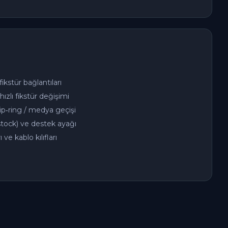
ikstür bağlantıları
hızlı fikstür değişimi
ip‑ring / medya geçişi
stock) ve destek ayağı
ve kablo kılıfları