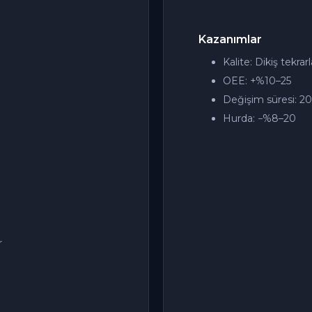
Kazanımlar
Kalite: Dikiş tekrarl
OEE: +%10–25
Değişim süresi: 20–
Hurda: −%8–20
r