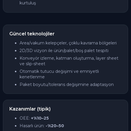
kurtuluş
Güncel teknolojiler
Area/vakum kelepçeler, çoklu kavrama bölgeleri
2D/3D vizyon ile ürün/palet/boş palet tespiti
Konveyör izleme, katman oluşturma, layer sheet
ve slip-sheet
Otomatik tutucu değişimi ve emniyetli
kenetlenme
Paket boyutu/tolerans değişimine adaptasyon
Kazanımlar (tipik)
OEE:
+%10–25
Hasarlı ürün:
-%20–50