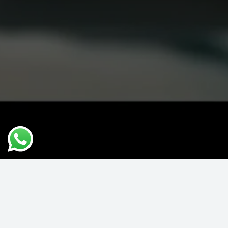
Vizyon
Endüstriyel otomasyon
ve
robotik sistemlerde