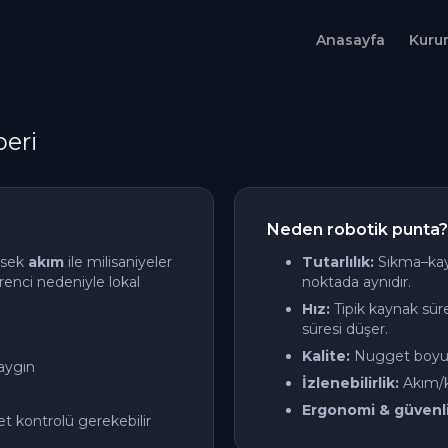
Anasayfa
Kuru
eri
Neden robotik punta?
ksek
akım
ile milisaniyeler
Tutarlılık:
Sıkma–kayn
irenci nedeniyle lokal
noktada aynıdır.
Hız:
Tipik kaynak sür
süresi düşer.
Kalite:
Nugget boyutu 
yaygın
İzlenebilirlik:
Akım/ku
Ergonomi & güvenli
 kontrolü gerekebilir