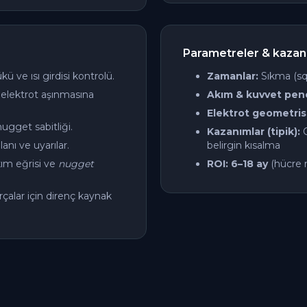
Parametreler & kazan
 ve ısı girdisi kontrolü.
Zamanlar:
Sıkma (squ
, elektrot aşınmasına
Akım & kuvvet penc
Elektrot geometris
ugget sabitliği.
Kazanımlar (tipik):
nı ve uyarılar.
belirgin kısalma
kım eğrisi ve
nugget
ROI:
6–18 ay
(hücre m
çalar için direnç kaynak