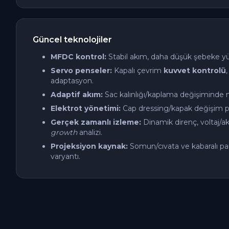
Güncel teknolojiler
MFDC kontrol:
Stabil akım, daha düşük şebeke yükü
Servo penseler:
Kapalı çevrim
kuvvet kontrolü
adaptasyon.
Adaptif akım:
Sac kalınlığı/kaplama değişiminde n
Elektrot yönetimi:
Cap dressing/kapak değişim pla
Gerçek zamanlı izleme:
Dinamik direnç, voltaj/a
growth
analizi.
Projeksiyon kaynak:
Somun/cıvata ve kabaralı par
varyantı.