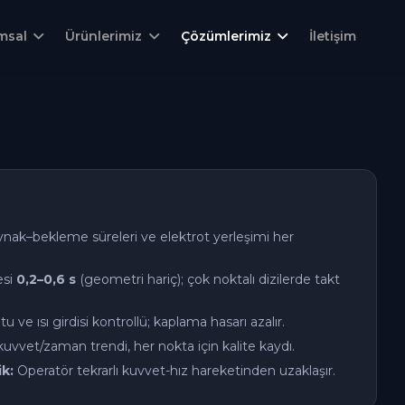
msal
Ürünlerimiz
Çözümlerimiz
İletişim
ak–bekleme süreleri ve elektrot yerleşimi her
esi
0,2–0,6 s
(geometri hariç); çok noktalı dizilerde takt
ve ısı girdisi kontrollü; kaplama hasarı azalır.
vvet/zaman trendi, her nokta için kalite kaydı.
k:
Operatör tekrarlı kuvvet-hız hareketinden uzaklaşır.