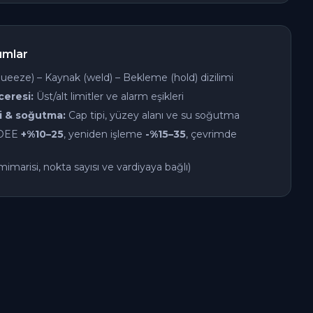
ımlar
eeze) – Kaynak (weld) – Bekleme (hold) dizilimi
eresi:
Üst/alt limitler ve alarm eşikleri
i & soğutma:
Cap tipi, yüzey alanı ve su soğutma
OEE
+%10–25
, yeniden işleme
-%15–35
, çevrimde
imarisi, nokta sayısı ve vardiyaya bağlı)