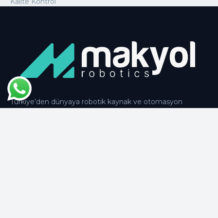
Kalite Kontrol
Türkiye’den dünyaya robotik kaynak ve otomasyon
çözümleri.
Çözümler
MIG/MAG • TIG • Lazer • Punta
Paletleme • Boya • Polisaj • Tezgâh Besleme
Tooling
Kaynak Fikstürleri
Tezgâh Besleme Magazinleri