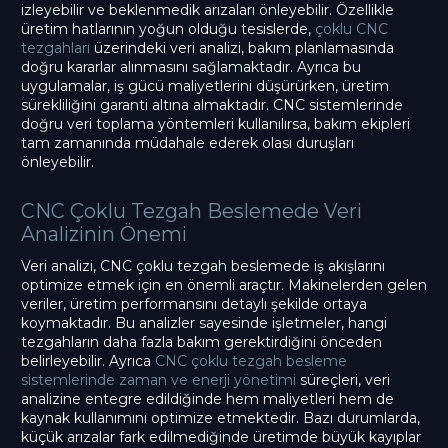
izleyebilir ve beklenmedik arızaları önleyebilir. Özellikle
üretim hatlarının yoğun olduğu tesislerde,
çoklu CNC
tezgahları
üzerindeki veri analizi, bakım planlamasında
doğru kararlar alınmasını sağlamaktadır. Ayrıca bu
uygulamalar, iş gücü maliyetlerini düşürürken, üretim
sürekliliğini garanti altına almaktadır. CNC sistemlerinde
doğru veri toplama yöntemleri kullanılırsa, bakım ekipleri
tam zamanında müdahale ederek olası duruşları
önleyebilir.
CNC Çoklu Tezgah Beslemede Veri
Analizinin Önemi
Veri analizi, CNC çoklu tezgah beslemede iş akışlarını
optimize etmek için en önemli araçtır. Makinelerden gelen
veriler, üretim performansını detaylı şekilde ortaya
koymaktadır. Bu analizler sayesinde işletmeler, hangi
tezgahların daha fazla bakım gerektirdiğini önceden
belirleyebilir. Ayrıca
CNC çoklu tezgah besleme
sistemlerinde zaman ve enerji yönetimi
süreçleri, veri
analizine entegre edildiğinde hem maliyetleri hem de
kaynak kullanımını optimize etmektedir. Bazı durumlarda,
küçük arızalar fark edilmediğinde üretimde büyük kayıplar