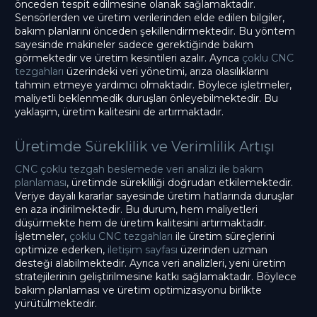
önceden tespit edilmesine olanak sağlamaktadır.
Sensörlerden ve üretim verilerinden elde edilen bilgiler,
bakım planlarını önceden şekillendirmektedir. Bu yöntem
sayesinde makineler sadece gerektiğinde bakım
görmektedir ve üretim kesintileri azalır. Ayrıca
çoklu CNC
tezgahları
üzerindeki veri yönetimi, arıza olasılıklarını
tahmin etmeye yardımcı olmaktadır. Böylece işletmeler,
maliyetli beklenmedik duruşları önleyebilmektedir. Bu
yaklaşım, üretim kalitesini de artırmaktadır.
Üretimde Süreklilik ve Verimlilik Artışı
CNC çoklu tezgah beslemede veri analizi ile bakım
planlaması
, üretimde sürekliliği doğrudan etkilemektedir.
Veriye dayalı kararlar sayesinde üretim hatlarında duruşlar
en aza indirilmektedir. Bu durum, hem maliyetleri
düşürmekte hem de üretim kalitesini artırmaktadır.
İşletmeler,
çoklu CNC tezgahları
ile üretim süreçlerini
optimize ederken,
iletişim sayfası
üzerinden uzman
desteği alabilmektedir. Ayrıca veri analizleri, yeni üretim
stratejilerinin geliştirilmesine katkı sağlamaktadır. Böylece
bakım planlaması ve üretim optimizasyonu birlikte
yürütülmektedir.