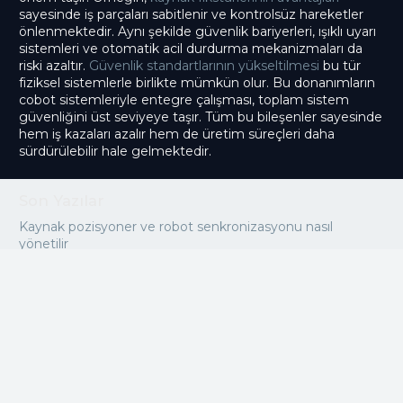
sayesinde iş parçaları sabitlenir ve kontrolsüz hareketler
önlenmektedir. Aynı şekilde güvenlik bariyerleri, ışıklı uyarı
sistemleri ve otomatik acil durdurma mekanizmaları da
riski azaltır.
Güvenlik standartlarının yükseltilmesi
bu tür
fiziksel sistemlerle birlikte mümkün olur. Bu donanımların
cobot sistemleriyle entegre çalışması, toplam sistem
güvenliğini üst seviyeye taşır. Tüm bu bileşenler sayesinde
hem iş kazaları azalır hem de üretim süreçleri daha
sürdürülebilir hale gelmektedir.
Son Yazılar
Kaynak pozisyoner ve robot senkronizasyonu nasıl
yönetilir
Robotik kaynak sistemleri ile kaynak dikişlerinde istikrar
sağlama
Cobot kaynak teknolojileri ile düşük hacimli üretimlerde
maliyet avantajı
Robot kaynak uygulamalarında dar alanda yüksek
performanslı kaynak
Robot destekli üretim hatlarında üretkenliği ikiye katlayan