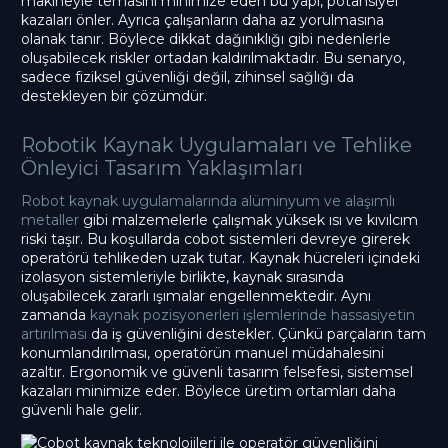
makineyle temasını minimize eden bu yapı, potansiyel
kazaları önler. Ayrıca çalışanların daha az yorulmasına
olanak tanır. Böylece dikkat dağınıklığı gibi nedenlerle
oluşabilecek riskler ortadan kaldırılmaktadır. Bu senaryo,
sadece fiziksel güvenliği değil, zihinsel sağlığı da
destekleyen bir çözümdür.
Robotik Kaynak Uygulamaları ve Tehlike
Önleyici Tasarım Yaklaşımları
Robot kaynak uygulamalarında alüminyum ve alaşımlı
metaller
gibi malzemelerle çalışmak yüksek ısı ve kıvılcım
riski taşır. Bu koşullarda cobot sistemleri devreye girerek
operatörü tehlikeden uzak tutar. Kaynak hücreleri içindeki
izolasyon sistemleriyle birlikte, kaynak sırasında
oluşabilecek zararlı ışımalar engellenmektedir. Aynı
zamanda
kaynak pozisyonerleri işlemlerinde hassasiyetin
artırılması
da iş güvenliğini destekler. Çünkü parçaların tam
konumlandırılması, operatörün manuel müdahalesini
azaltır. Ergonomik ve güvenli tasarım felsefesi, sistemsel
kazaları minimize eder. Böylece üretim ortamları daha
güvenli hale gelir.