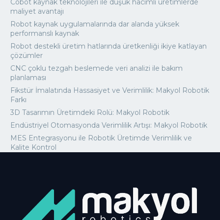
Cobot kaynak teknolojileri ile düşük hacimli üretimlerde
maliyet avantajı
Robot kaynak uygulamalarında dar alanda yüksek
performanslı kaynak
Robot destekli üretim hatlarında üretkenliği ikiye katlayan
çözümler
CNC çoklu tezgah beslemede veri analizi ile bakım
planlaması
Fikstür İmalatında Hassasiyet ve Verimlilik: Makyol Robotik
Farkı
3D Tasarımın Üretimdeki Rolü: Makyol Robotik
Endüstriyel Otomasyonda Verimlilik Artışı: Makyol Robotik
MES Entegrasyonu ile Robotik Üretimde Verimlilik ve
Kalite Kontrol