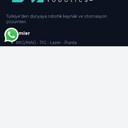
Türkiye’den dünyaya robotik kaynak ve otomasyon
çözümleri.
Çözümler
MIG/MAG • TIG • Lazer • Punta
Paletleme • Boya • Polisaj • Tezgâh Besleme
Tooling
Kaynak Fikstürleri
Tezgâh Besleme Magazinleri
EOAT / Robot Eller
İletişim
Kocaeli, Türkiye
info@makyolrobotik.com
+90 541 546 61 28