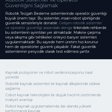
Güvenliğini Sağlamak
Robotik Tezgah Besleme sistemlerinde operatör güvenliği
büyük önem taşır. Bu sistemler, insan-robot işbirliğinde
güvenlik sensörleriyle donatılır.
Gelişen robotik sistemler
ve operatör güvenliği arasındaki denge
linkindeki rehberde
bu sistemlerin ayrıntıları yer almaktadır. Makine çarpma
veya sıkışma gibi tehlikeleri önleyici bariyer sistemleri
uygulanmaktadır. Bu sayede hem üretim hızı korunur
hem de operatörler güvenli çalışabilir. Fakat güvenlik
sistemlerinin periyodik olarak test edilmesi şarttır.
Son Yazılar
Kaynak pozisyoner ve robot senkronizasyonu nasıl
yönetilir
Robotik kaynak sistemleri ile kaynak dikişlerinde istikrar
sağlama
Cobot kaynak teknolojileri ile düşük hacimli üretimlerde
maliyet avantajı
Robot kaynak uygulamalarında dar alanda yüksek
performanslı kaynak