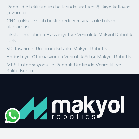
Robot destekli üretim hatlarında üretkenliği ikiye katlayan
çözümler
CNC çoklu tezgah beslemede veri analizi ile bakım
planlaması
Fikstür İmalatında Hassasiyet ve Verimlilik: Makyol Robotik
Farkı
3D Tasarımın Üretimdeki Rolü: Makyol Robotik
Endüstriyel Otomasyonda Verimlilik Artışı: Makyol Robotik
MES Entegrasyonu ile Robotik Üretimde Verimlilik ve
Kalite Kontrol
Türkiye’den dünyaya robotik kaynak ve otomasyon